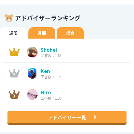
アドバイザーランキング
週間
月間
総合
Shohei
回答数：138
Ken
回答数：119
Hiro
回答数：110
アドバイザー一覧