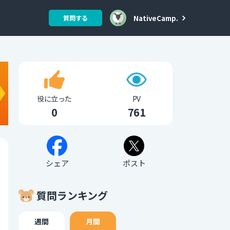
NativeCamp.
質問する
役に立った
PV
0
761
シェア
ポスト
質問ランキング
週間
月間