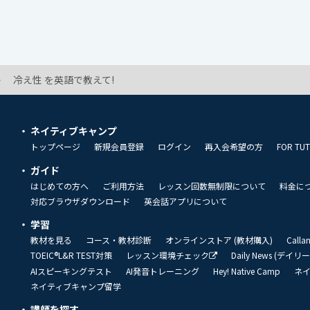
冷え性 を英語で教えて!
ネイティブキャンプ
トップページ
新規会員登録
ログイン
再入会希望の方
FOR TU
ガイド
はじめての方へ
ご利用方法
レッスン回数無制限について
料金に
対応ブラウザダウンロード
英会話アプリについて
学習
教材を見る
コース・教材診断
オンラインストア (教材購入)
Call
TOEIC®L&R TEST対策
レッスン環境チェック
Daily News (デイ
AIスピーキングテスト
AI発音トレーニング
Hey! Native Camp
ネ
ネイティブキャンプ留学
講師を探す