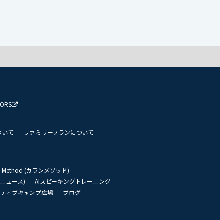
TORS
ついて
ファミリープランについて
an Method (カランメソッド)
リーニュース)
AIスピーキングトレーニング
イティブキャンプ広場
ブログ