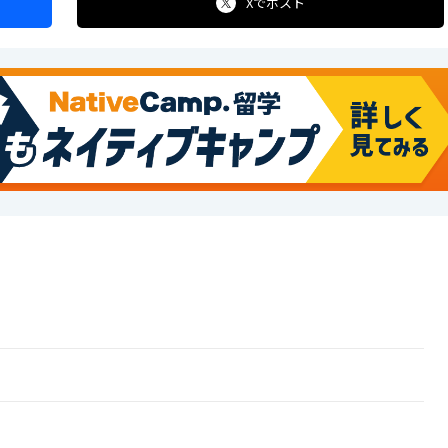
Xで
ポスト