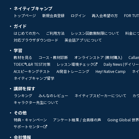
ネイティブキャンプ
トップページ
新規会員登録
ログイン
再入会希望の方
FOR TU
ガイド
はじめての方へ
ご利用方法
レッスン回数無制限について
料金に
対応ブラウザダウンロード
英会話アプリについて
学習
教材を見る
コース・教材診断
オンラインストア (教材購入)
Call
TOEIC®L&R TEST対策
レッスン環境チェック
Daily News (デイ
AIスピーキングテスト
AI発音トレーニング
Hey! Native Camp
ネ
ネイティブキャンプ留学
講師を探す
ランキング
みんなのレビュー
ネイティブスピーカーについて
カ
キャラクター先生について
その他
特典・キャンペーン
アンケート結果 / 会員様の声
Going Global
サポートセンター
会社情報