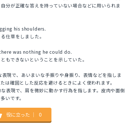
て自分が正確な答えを持っていない場合などに用いられま
ging his shoulders.
める仕草をしました。
 there was nothing he could do.
こともできないということを示していた。
ureは一般的な表現で、あいまいな手振りや身振り、表情などを指しま
または確固とした反応を避けるときによく使われます。
」はより具体的な表現で、肩を微妙に動かす行為を指します。皮肉や面倒
が多いです。
役に立った
｜
0