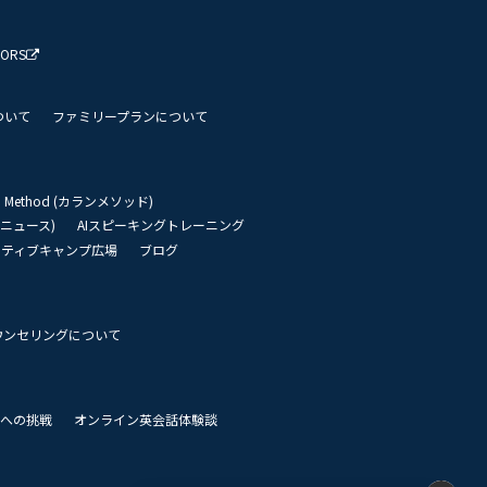
TORS
ついて
ファミリープランについて
an Method (カランメソッド)
リーニュース)
AIスピーキングトレーニング
イティブキャンプ広場
ブログ
ウンセリングについて
 世界への挑戦
オンライン英会話体験談