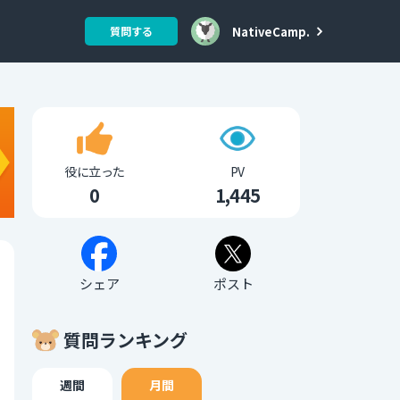
NativeCamp.
質問する
役に立った
PV
0
1,445
シェア
ポスト
質問ランキング
週間
月間