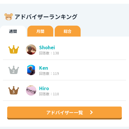
アドバイザーランキング
週間
月間
総合
Shohei
回答数：138
Ken
回答数：119
Hiro
回答数：110
アドバイザー一覧