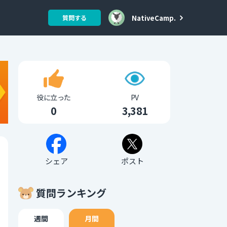
NativeCamp.
質問する
役に立った
PV
0
3,381
シェア
ポスト
質問ランキング
週間
月間