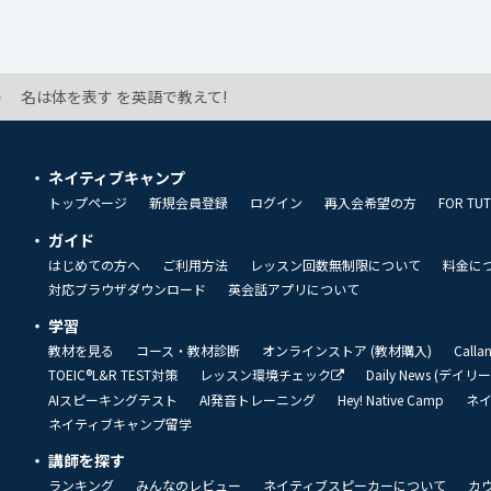
名は体を表す を英語で教えて!
ネイティブキャンプ
トップページ
新規会員登録
ログイン
再入会希望の方
FOR TU
ガイド
はじめての方へ
ご利用方法
レッスン回数無制限について
料金に
対応ブラウザダウンロード
英会話アプリについて
学習
教材を見る
コース・教材診断
オンラインストア (教材購入)
Call
TOEIC®L&R TEST対策
レッスン環境チェック
Daily News (デイ
AIスピーキングテスト
AI発音トレーニング
Hey! Native Camp
ネ
ネイティブキャンプ留学
講師を探す
ランキング
みんなのレビュー
ネイティブスピーカーについて
カ