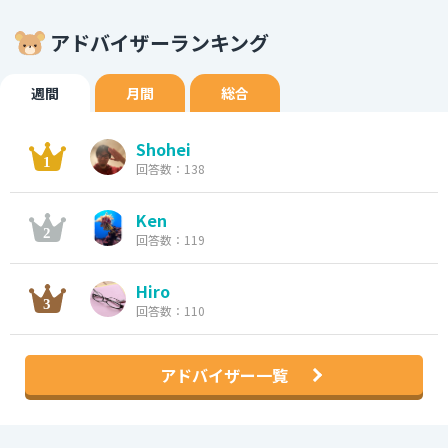
アドバイザーランキング
週間
月間
総合
Shohei
回答数：138
Ken
回答数：119
Hiro
回答数：110
アドバイザー一覧