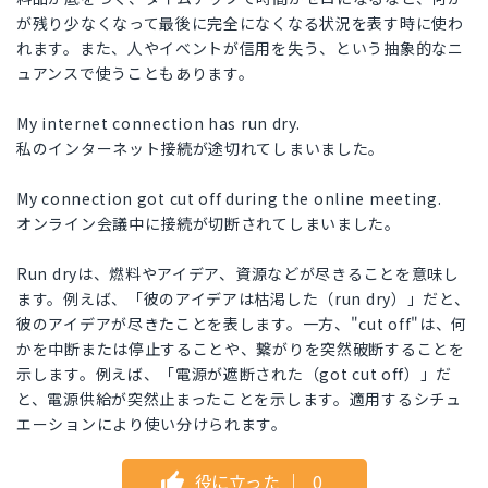
が残り少なくなって最後に完全になくなる状況を表す時に使わ
れます。また、人やイベントが信用を失う、という抽象的なニ
ュアンスで使うこともあります。
My internet connection has run dry.
私のインターネット接続が途切れてしまいました。
My connection got cut off during the online meeting.
オンライン会議中に接続が切断されてしまいました。
Run dryは、燃料やアイデア、資源などが尽きることを意味し
ます。例えば、「彼のアイデアは枯渇した（run dry）」だと、
彼のアイデアが尽きたことを表します。一方、"cut off"は、何
かを中断または停止することや、繋がりを突然破断することを
示します。例えば、「電源が遮断された（got cut off）」だ
と、電源供給が突然止まったことを示します。適用するシチュ
エーションにより使い分けられます。
役に立った
｜
0