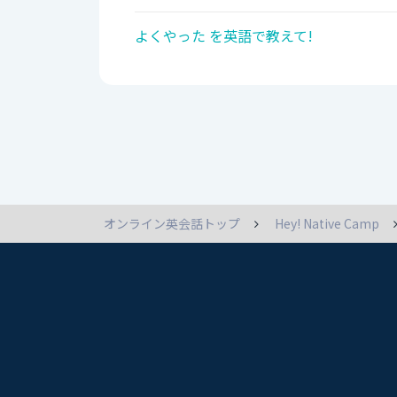
よくやった を英語で教えて!
オンライン英会話トップ
Hey! Native Camp