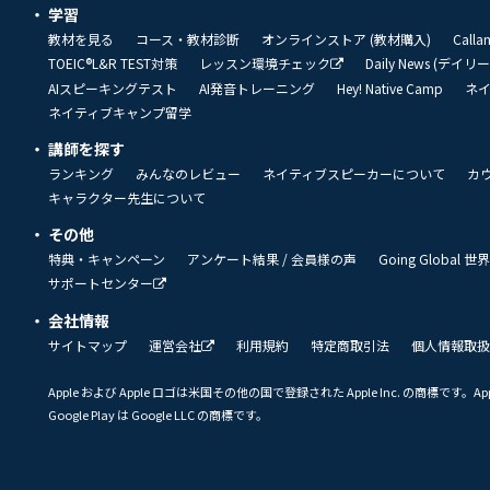
学習
教材を見る
コース・教材診断
オンラインストア (教材購入)
Call
TOEIC®L&R TEST対策
レッスン環境チェック
Daily News (デイ
AIスピーキングテスト
AI発音トレーニング
Hey! Native Camp
ネ
ネイティブキャンプ留学
講師を探す
ランキング
みんなのレビュー
ネイティブスピーカーについて
カ
キャラクター先生について
その他
特典・キャンペーン
アンケート結果 / 会員様の声
Going Global
サポートセンター
会社情報
サイトマップ
運営会社
利用規約
特定商取引法
個人情報取扱
Apple および Apple ロゴは米国その他の国で登録された Apple Inc. の商標です。App 
Google Play は Google LLC の商標です。