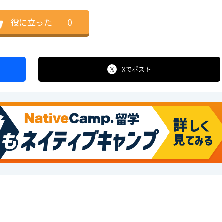
役に立った
｜
0
Xで
ポスト