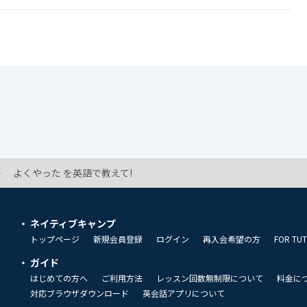
よくやった を英語で教えて!
ネイティブキャンプ
トップページ
新規会員登録
ログイン
再入会希望の方
FOR TU
ガイド
はじめての方へ
ご利用方法
レッスン回数無制限について
料金に
対応ブラウザダウンロード
英会話アプリについて