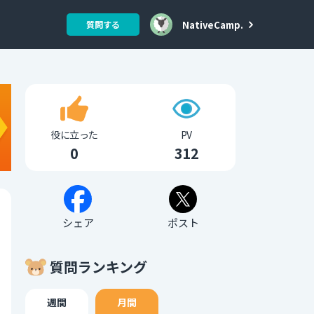
NativeCamp.
質問する
役に立った
PV
0
312
シェア
ポスト
質問ランキング
週間
月間