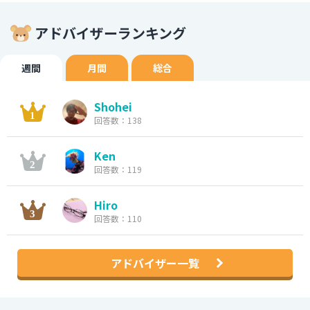
アドバイザーランキング
週間
月間
総合
Shohei
回答数：138
Ken
回答数：119
Hiro
回答数：110
アドバイザー一覧