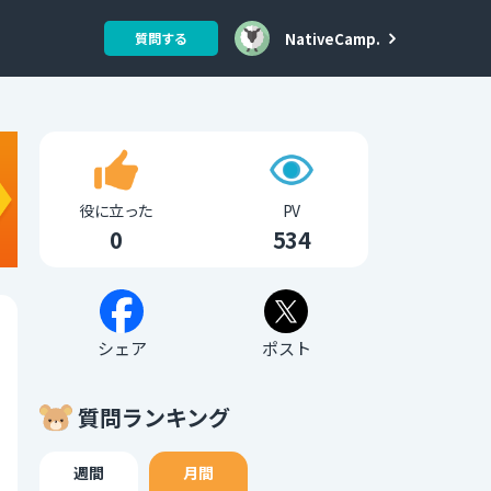
NativeCamp.
質問する
役に立った
PV
0
534
シェア
ポスト
質問ランキング
週間
月間