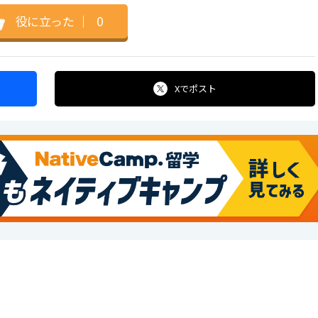
役に立った
｜
0
Xで
ポスト