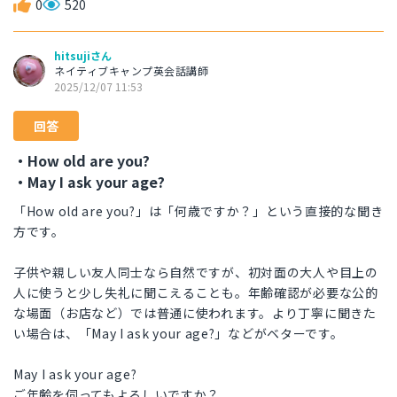
0
520
hitsujiさん
ネイティブキャンプ英会話講師
2025/12/07 11:53
回答
・How old are you?
・May I ask your age?
「How old are you?」は「何歳ですか？」という直接的な聞き
方です。
子供や親しい友人同士なら自然ですが、初対面の大人や目上の
人に使うと少し失礼に聞こえることも。年齢確認が必要な公的
な場面（お店など）では普通に使われます。より丁寧に聞きた
い場合は、「May I ask your age?」などがベターです。
May I ask your age?
ご年齢を伺ってもよろしいですか？