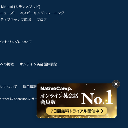
an Method (カランメソッド)
リーニュース)
AIスピーキングトレーニング
イティブキャンプ広場
ブログ
ウンセリングについて
 世界への挑戦
オンライン英会話体験談
いについて
採用情報
私達のビジョン
Store は Apple Inc. のサービスマークです。