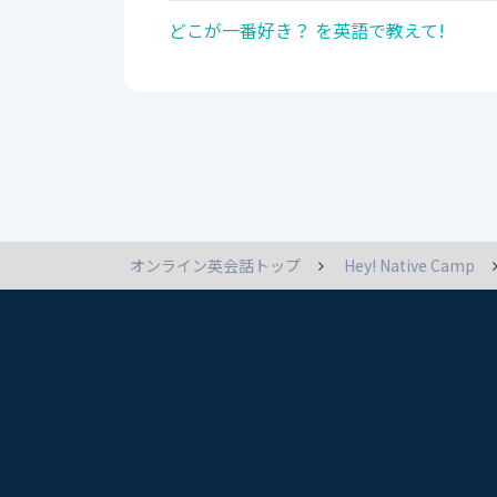
どこが一番好き？ を英語で教えて!
オンライン英会話トップ
Hey! Native Camp