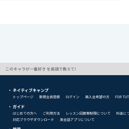
このキャラが一番好き を英語で教えて!
ネイティブキャンプ
トップページ
新規会員登録
ログイン
再入会希望の方
FOR TU
ガイド
はじめての方へ
ご利用方法
レッスン回数無制限について
料金に
対応ブラウザダウンロード
英会話アプリについて