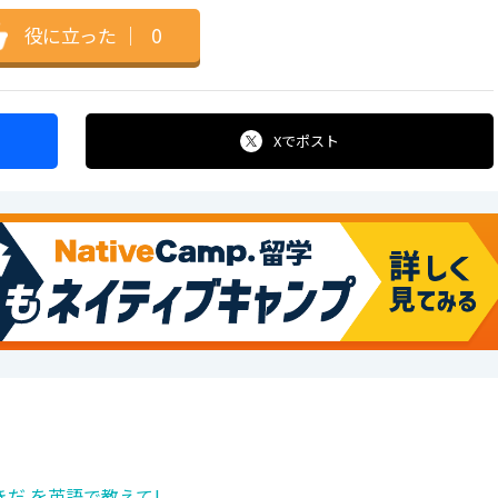
役に立った
｜
0
Xで
ポスト
だ を英語で教えて!