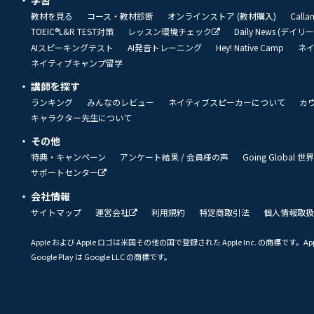
学習
教材を見る
コース・教材診断
オンラインストア (教材購入)
Call
TOEIC®L&R TEST対策
レッスン環境チェック
Daily News (デイ
AIスピーキングテスト
AI発音トレーニング
Hey! Native Camp
ネ
ネイティブキャンプ留学
講師を探す
ランキング
みんなのレビュー
ネイティブスピーカーについて
カ
キャラクター先生について
その他
特典・キャンペーン
アンケート結果 / 会員様の声
Going Global
サポートセンター
会社情報
サイトマップ
運営会社
利用規約
特定商取引法
個人情報取扱
Apple および Apple ロゴは米国その他の国で登録された Apple Inc. の商標です。App 
Google Play は Google LLC の商標です。