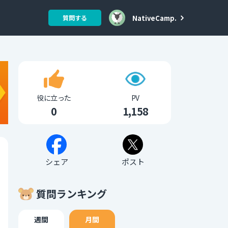
NativeCamp.
質問する
役に立った
PV
0
1,158
シェア
ポスト
質問ランキング
週間
月間