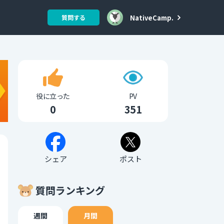
NativeCamp.
質問する
役に立った
PV
0
351
シェア
ポスト
質問ランキング
週間
月間