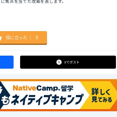
とに焦点を当てた改築を表します。
。
役に立った
｜
0
Xで
ポスト