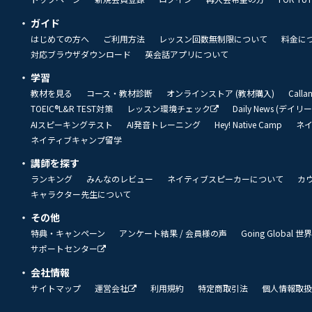
ガイド
はじめての方へ
ご利用方法
レッスン回数無制限について
料金に
対応ブラウザダウンロード
英会話アプリについて
学習
教材を見る
コース・教材診断
オンラインストア (教材購入)
Call
TOEIC®L&R TEST対策
レッスン環境チェック
Daily News (デイ
AIスピーキングテスト
AI発音トレーニング
Hey! Native Camp
ネ
ネイティブキャンプ留学
講師を探す
ランキング
みんなのレビュー
ネイティブスピーカーについて
カ
キャラクター先生について
その他
特典・キャンペーン
アンケート結果 / 会員様の声
Going Global
サポートセンター
会社情報
サイトマップ
運営会社
利用規約
特定商取引法
個人情報取扱