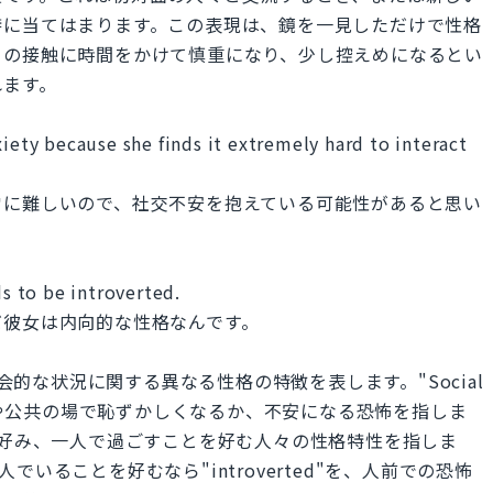
特に当てはまります。この表現は、鏡を一見しただけで性格
との接触に時間をかけて慎重になり、少し控えめになるとい
れます。
xiety because she finds it extremely hard to interact
常に難しいので、社交不安を抱えている可能性があると思い
ds to be introverted.
だ彼女は内向的な性格なんです。
ed"は共に社会的な状況に関する異なる性格の特徴を表します。"Social
交流や公共の場で恥ずかしくなるか、不安になる恐怖を指しま
な環境を好み、一人で過ごすことを好む人々の性格特性を指しま
いることを好むなら"introverted"を、人前での恐怖