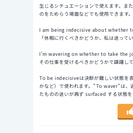
生じるシチュエーションで使えます。ま
のをためらう場面などでも使用できます
I am being indecisive about whether to
「休暇に行くべきかどうか、私は迷って
I'm wavering on whether to take the j
その仕事を受けるべきかどうかで躊躇し
To be indecisiveは決断が難し
かなど）で使われます。"To waver
たものの迷いが再ず surfaced する