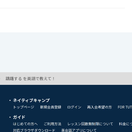
躊躇する を英語で教えて！
ネイティブキャンプ
トップページ
新規会員登録
ログイン
再入会希望の方
FOR TU
ガイド
はじめての方へ
ご利用方法
レッスン回数無制限について
料金に
対応ブラウザダウンロード
英会話アプリについて