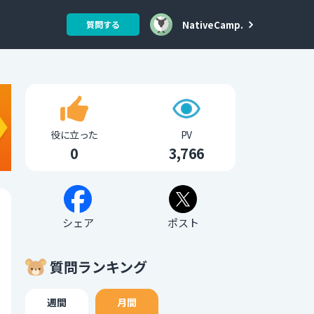
NativeCamp.
質問する
役に立った
PV
0
3,766
シェア
ポスト
質問ランキング
週間
月間