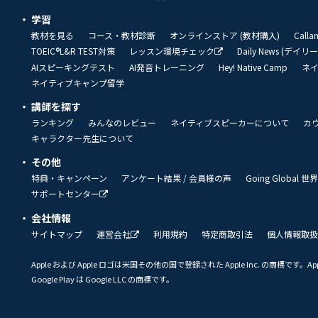
学習
教材を見る
コース・教材診断
オンラインストア (教材購入)
Call
TOEIC®L&R TEST対策
レッスン環境チェック
Daily News (デイ
AIスピーキングテスト
AI発音トレーニング
Hey! Native Camp
ネ
ネイティブキャンプ留学
講師を探す
ランキング
みんなのレビュー
ネイティブスピーカーについて
カ
キャラクター先生について
その他
特典・キャンペーン
アンケート結果 / 会員様の声
Going Global
サポートセンター
会社情報
サイトマップ
運営会社
利用規約
特定商取引法
個人情報取扱
Apple および Apple ロゴは米国その他の国で登録された Apple Inc. の商標です。App 
Google Play は Google LLC の商標です。