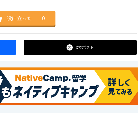
役に立った
｜
0
Xで
ポスト