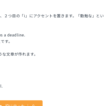
と読み、２つ目の「i」にアクセントを置きます。「勤勉な」とい
s a deadline.
人です。
のような文章が作れます。
l.
役に立った
｜
0