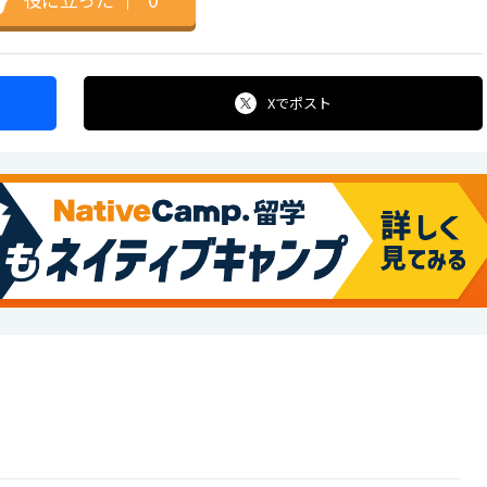
Xで
ポスト
!