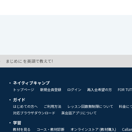
まじめに を英語で教えて!
ネイティブキャンプ
トップページ
新規会員登録
ログイン
再入会希望の方
FOR TU
ガイド
はじめての方へ
ご利用方法
レッスン回数無制限について
料金に
対応ブラウザダウンロード
英会話アプリについて
学習
教材を見る
コース・教材診断
オンラインストア (教材購入)
Call