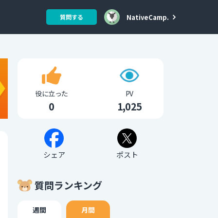
NativeCamp.
質問する
役に立った
PV
0
1,025
シェア
ポスト
質問ランキング
週間
月間