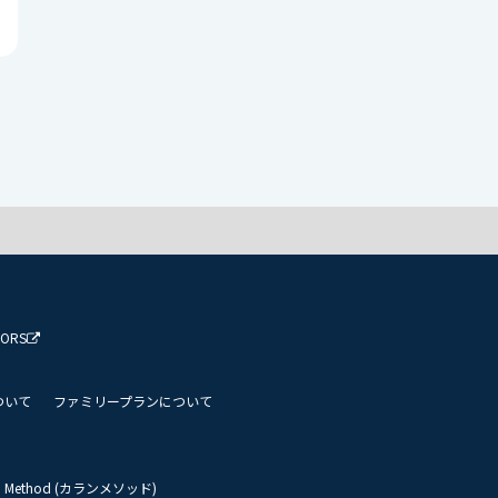
TORS
ついて
ファミリープランについて
an Method (カランメソッド)