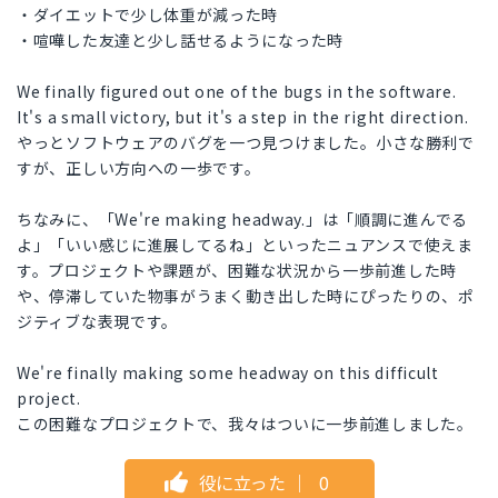
・ダイエットで少し体重が減った時
・喧嘩した友達と少し話せるようになった時
We finally figured out one of the bugs in the software.
It's a small victory, but it's a step in the right direction.
やっとソフトウェアのバグを一つ見つけました。小さな勝利で
すが、正しい方向への一歩です。
ちなみに、「We're making headway.」は「順調に進んでる
よ」「いい感じに進展してるね」といったニュアンスで使えま
す。プロジェクトや課題が、困難な状況から一歩前進した時
や、停滞していた物事がうまく動き出した時にぴったりの、ポ
ジティブな表現です。
We're finally making some headway on this difficult
project.
この困難なプロジェクトで、我々はついに一歩前進しました。
役に立った
｜
0