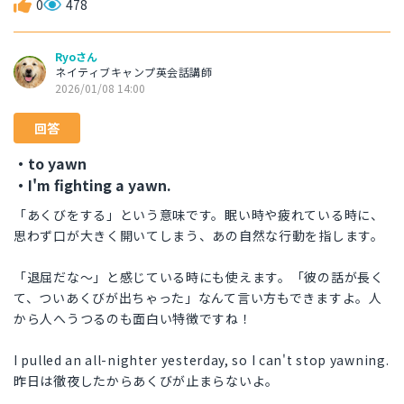
0
478
Ryoさん
ネイティブキャンプ英会話講師
2026/01/08 14:00
回答
・to yawn
・I'm fighting a yawn.
「あくびをする」という意味です。眠い時や疲れている時に、
思わず口が大きく開いてしまう、あの自然な行動を指します。
「退屈だな〜」と感じている時にも使えます。「彼の話が長く
て、ついあくびが出ちゃった」なんて言い方もできますよ。人
から人へうつるのも面白い特徴ですね！
I pulled an all-nighter yesterday, so I can't stop yawning.
昨日は徹夜したからあくびが止まらないよ。