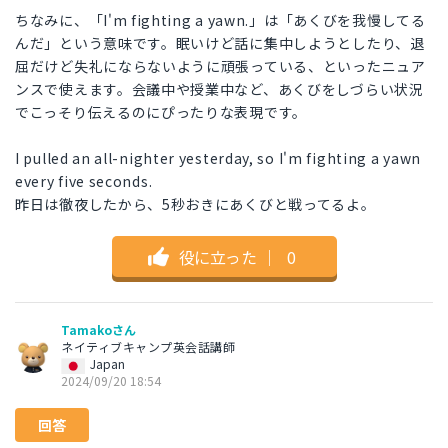
ちなみに、「I'm fighting a yawn.」は「あくびを我慢してる
んだ」という意味です。眠いけど話に集中しようとしたり、退
屈だけど失礼にならないように頑張っている、といったニュア
ンスで使えます。会議中や授業中など、あくびをしづらい状況
でこっそり伝えるのにぴったりな表現です。
I pulled an all-nighter yesterday, so I'm fighting a yawn
every five seconds.
昨日は徹夜したから、5秒おきにあくびと戦ってるよ。
役に立った
｜
0
Tamakoさん
ネイティブキャンプ英会話講師
Japan
2024/09/20 18:54
回答