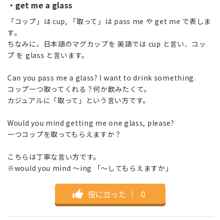
・get me a glass
「コップ」は cup, 「取って」は pass me や get me で表しま
す。
ちなみに、日本語のマグカップを 英語では cup と言い、コッ
プ を glass と言います。
Can you pass me a glass? I want to drink something.
コップ一つ取ってくれる？何か飲みたくて。
カジュアルに「取って」という言い方です。
Would you mind getting me one glass, please?
一つコップを取ってもらえますか？
こちらは丁寧な言い方です。
※would you mind ～ing 「～してもらえますか」
役に立った
｜
0