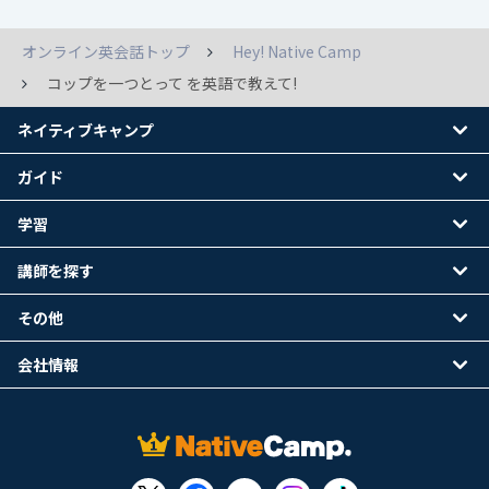
オンライン英会話トップ
Hey! Native Camp
コップを一つとって を英語で教えて!
ネイティブキャンプ
ガイド
学習
講師を探す
その他
会社情報