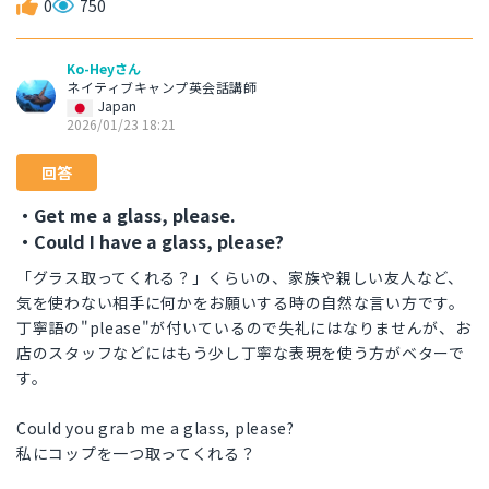
0
750
Ko-Heyさん
ネイティブキャンプ英会話講師
Japan
2026/01/23 18:21
回答
・Get me a glass, please.
・Could I have a glass, please?
「グラス取ってくれる？」くらいの、家族や親しい友人など、
気を使わない相手に何かをお願いする時の自然な言い方です。
丁寧語の"please"が付いているので失礼にはなりませんが、お
店のスタッフなどにはもう少し丁寧な表現を使う方がベターで
す。
Could you grab me a glass, please?
私にコップを一つ取ってくれる？