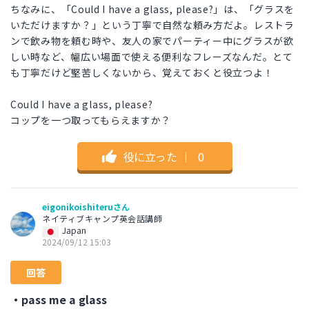
ちなみに、「Could I have a glass, please?」は、「グラスを
いただけますか？」という丁寧で自然な頼み方だよ。レストラ
ンで飲み物を頼む時や、友人の家でパーティー中にグラスが欲
しい時など、幅広い場面で使える便利なフレーズなんだ。とて
も丁寧だけど堅苦しくないから、覚えておくと役立つよ！
Could I have a glass, please?
コップを一つ取ってもらえますか？
役に立った
｜
0
eigonikoishiteruさん
ネイティブキャンプ英会話講師
Japan
2024/09/12 15:03
回答
・pass me a glass