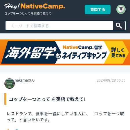
質問する
コップを一つとって を英語で教えて!
nakamaさん
2024/08/28 00:00
コップを一つとって を英語で教えて!
レストランで、食事を一緒にしている人に、「コップを一つ取
って」と言いたいです。