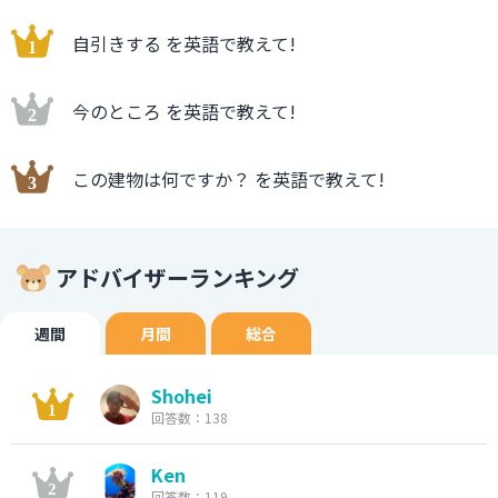
自引きする を英語で教えて!
今のところ を英語で教えて!
この建物は何ですか？ を英語で教えて!
アドバイザーランキング
週間
月間
総合
Shohei
回答数：138
Ken
回答数：119