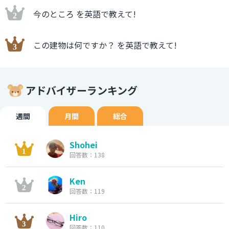
今のところ を英語で教えて!
この建物は何ですか？ を英語で教えて!
アドバイザーランキング
週間
月間
総合
Shohei
回答数：138
Ken
回答数：119
Hiro
回答数：110