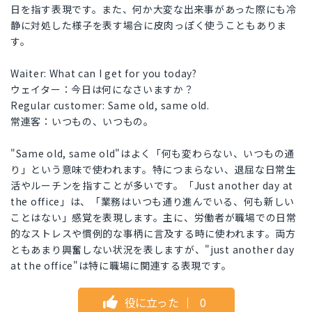
日を指す表現です。また、何か大変な出来事があった際にも冷
静に対処した様子を表す場合に皮肉っぽく使うこともありま
す。
Waiter: What can I get for you today?
ウェイター：今日は何になさいますか？
Regular customer: Same old, same old.
常連客：いつもの、いつもの。
"Same old, same old"はよく「何も変わらない、いつもの通
り」という意味で使われます。特につまらない、退屈な日常生
活やルーチンを指すことが多いです。「Just another day at
the office」は、「業務はいつも通り進んでいる、何も新しい
ことはない」感覚を表現します。主に、労働者が職場での日常
的なストレスや慣例的な事柄に言及する時に使われます。両方
ともあまり興奮しない状況を表しますが、"just another day
at the office"は特に職場に関連する表現です。
役に立った
｜
0