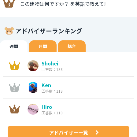
この建物は何ですか？ を英語で教えて!
アドバイザーランキング
週間
月間
総合
Shohei
回答数：138
Ken
回答数：119
Hiro
回答数：110
アドバイザー一覧