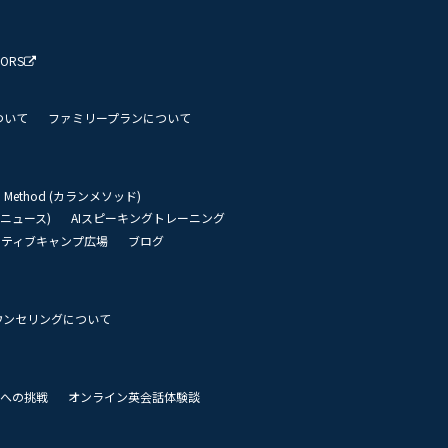
TORS
ついて
ファミリープランについて
an Method (カランメソッド)
リーニュース)
AIスピーキングトレーニング
イティブキャンプ広場
ブログ
ウンセリングについて
 世界への挑戦
オンライン英会話体験談