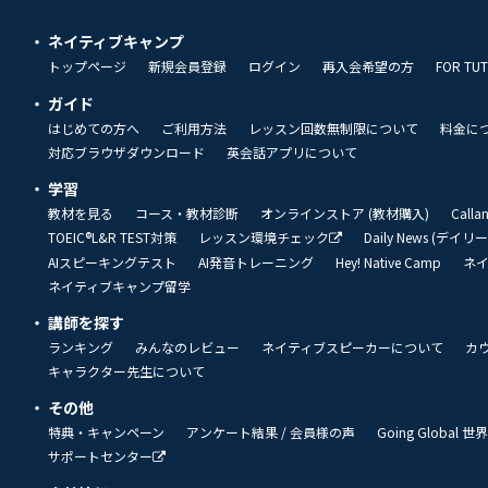
ネイティブキャンプ
トップページ
新規会員登録
ログイン
再入会希望の方
FOR TU
ガイド
はじめての方へ
ご利用方法
レッスン回数無制限について
料金に
対応ブラウザダウンロード
英会話アプリについて
学習
教材を見る
コース・教材診断
オンラインストア (教材購入)
Call
TOEIC®L&R TEST対策
レッスン環境チェック
Daily News (デイ
AIスピーキングテスト
AI発音トレーニング
Hey! Native Camp
ネ
ネイティブキャンプ留学
講師を探す
ランキング
みんなのレビュー
ネイティブスピーカーについて
カ
キャラクター先生について
その他
特典・キャンペーン
アンケート結果 / 会員様の声
Going Global
サポートセンター