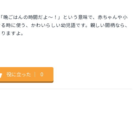
dins.」は「晩ごはんの時間だよ〜！」という意味で、赤ちゃんや小
ける時に使う、かわいらしい幼児語です。親しい間柄なら、
ありますよ。
役に立った
｜
0