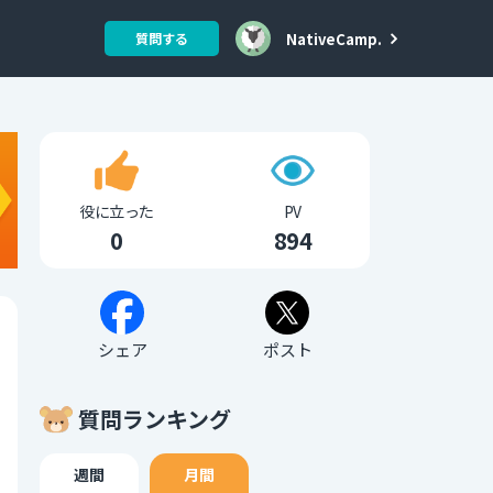
NativeCamp.
質問する
役に立った
PV
0
894
シェア
ポスト
質問ランキング
週間
月間