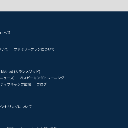
TORS
ついて
ファミリープランについて
an Method (カランメソッド)
リーニュース)
AIスピーキングトレーニング
イティブキャンプ広場
ブログ
ウンセリングについて