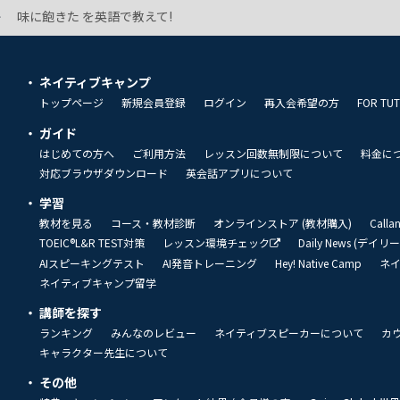
味に飽きた を英語で教えて!
ネイティブキャンプ
トップページ
新規会員登録
ログイン
再入会希望の方
FOR TU
ガイド
はじめての方へ
ご利用方法
レッスン回数無制限について
料金に
対応ブラウザダウンロード
英会話アプリについて
学習
教材を見る
コース・教材診断
オンラインストア (教材購入)
Call
TOEIC®L&R TEST対策
レッスン環境チェック
Daily News (デイ
AIスピーキングテスト
AI発音トレーニング
Hey! Native Camp
ネ
ネイティブキャンプ留学
講師を探す
ランキング
みんなのレビュー
ネイティブスピーカーについて
カ
キャラクター先生について
その他