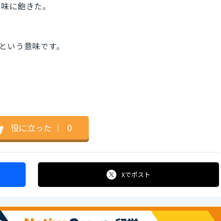
の味に飽きた。
る」という意味です。
役に立った
｜
0
Xで
ポスト