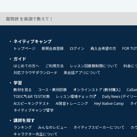
風物詩 を英語で教えて！
ネイティブキャンプ
トップページ
新規会員登録
ログイン
再入会希望の方
FOR TU
ガイド
はじめての方へ
ご利用方法
レッスン回数無制限について
料金に
対応ブラウザダウンロード
英会話アプリについて
学習
教材を見る
コース・教材診断
オンラインストア (教材購入)
Call
TOEIC®L&R TEST対策
レッスン環境チェック
Daily News (デイ
AIスピーキングテスト
AI発音トレーニング
Hey! Native Camp
ネ
ネイティブキャンプ留学
講師を探す
ランキング
みんなのレビュー
ネイティブスピーカーについて
カ
キャラクター先生について