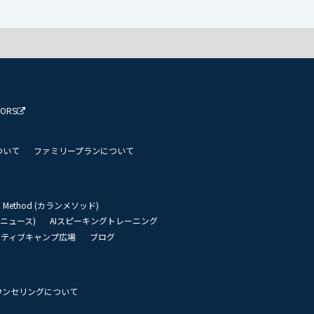
TORS
ついて
ファミリープランについて
an Method (カランメソッド)
リーニュース)
AIスピーキングトレーニング
イティブキャンプ広場
ブログ
ウンセリングについて