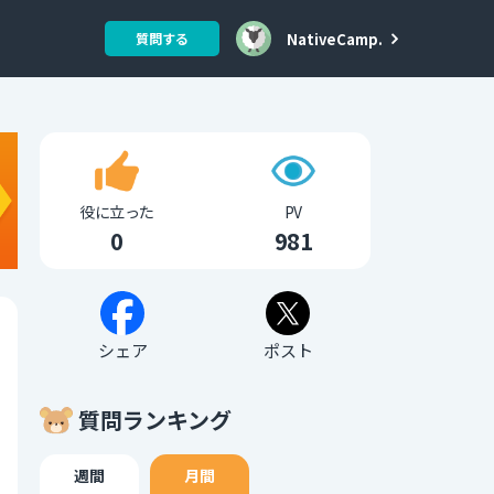
NativeCamp.
質問する
役に立った
PV
0
981
シェア
ポスト
質問ランキング
週間
月間