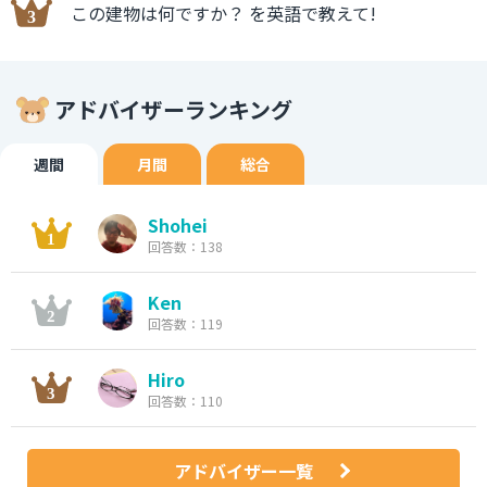
この建物は何ですか？ を英語で教えて!
アドバイザーランキング
週間
月間
総合
Shohei
回答数：138
Ken
回答数：119
Hiro
回答数：110
アドバイザー一覧