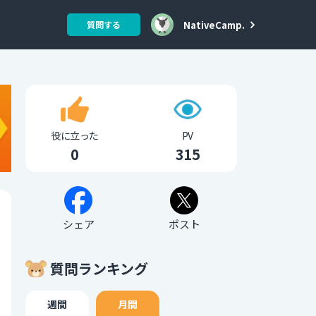
NativeCamp.
質問する
役に立った
PV
0
315
シェア
ポスト
質問ランキング
週間
月間