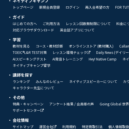
ネイティブキャンプ
トップページ
新規会員登録
ログイン
再入会希望の方
FOR TU
ガイド
はじめての方へ
ご利用方法
レッスン回数無制限について
料金に
対応ブラウザダウンロード
英会話アプリについて
学習
教材を見る
コース・教材診断
オンラインストア (教材購入)
Call
TOEIC®L&R TEST対策
レッスン環境チェック
Daily News (デイ
AIスピーキングテスト
AI発音トレーニング
Hey! Native Camp
ネ
ネイティブキャンプ留学
講師を探す
ランキング
みんなのレビュー
ネイティブスピーカーについて
カ
キャラクター先生について
その他
特典・キャンペーン
アンケート結果 / 会員様の声
Going Global
サポートセンター
会社情報
サイトマップ
運営会社
利用規約
特定商取引法
個人情報取扱