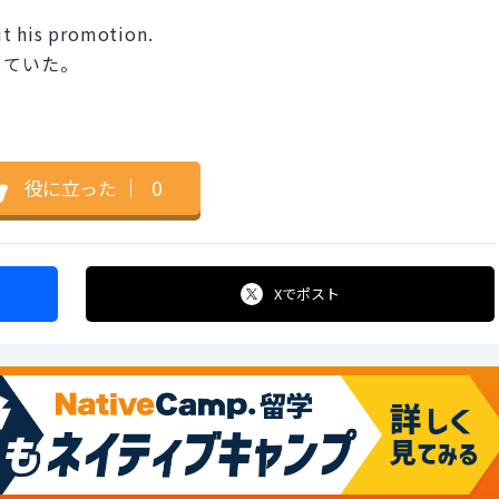
ut his promotion.
していた。
役に立った
｜
0
Xで
ポスト