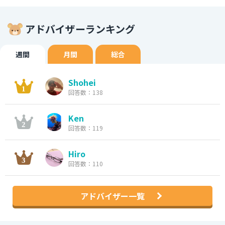
アドバイザーランキング
週間
月間
総合
Shohei
回答数：138
Ken
回答数：119
Hiro
回答数：110
アドバイザー一覧