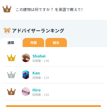
この建物は何ですか？ を英語で教えて!
アドバイザーランキング
週間
月間
総合
Shohei
回答数：138
Ken
回答数：119
Hiro
回答数：110