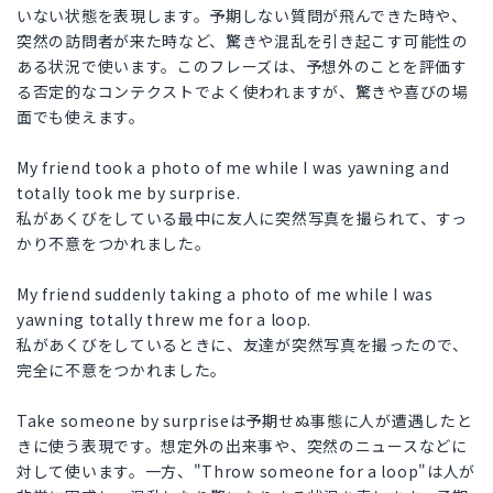
いない状態を表現します。予期しない質問が飛んできた時や、
突然の訪問者が来た時など、驚きや混乱を引き起こす可能性の
ある状況で使います。このフレーズは、予想外のことを評価す
る否定的なコンテクストでよく使われますが、驚きや喜びの場
面でも使えます。
My friend took a photo of me while I was yawning and
totally took me by surprise.
私があくびをしている最中に友人に突然写真を撮られて、すっ
かり不意をつかれました。
My friend suddenly taking a photo of me while I was
yawning totally threw me for a loop.
私があくびをしているときに、友達が突然写真を撮ったので、
完全に不意をつかれました。
Take someone by surpriseは予期せぬ事態に人が遭遇したと
きに使う表現です。想定外の出来事や、突然のニュースなどに
対して使います。一方、"Throw someone for a loop"は人が