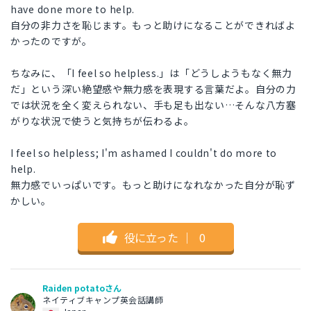
have done more to help.
自分の非力さを恥じます。もっと助けになることができればよ
かったのですが。
ちなみに、「I feel so helpless.」は「どうしようもなく無力
だ」という深い絶望感や無力感を表現する言葉だよ。自分の力
では状況を全く変えられない、手も足も出ない…そんな八方塞
がりな状況で使うと気持ちが伝わるよ。
I feel so helpless; I'm ashamed I couldn't do more to
help.
無力感でいっぱいです。もっと助けになれなかった自分が恥ず
かしい。
役に立った
｜
0
Raiden potatoさん
ネイティブキャンプ英会話講師