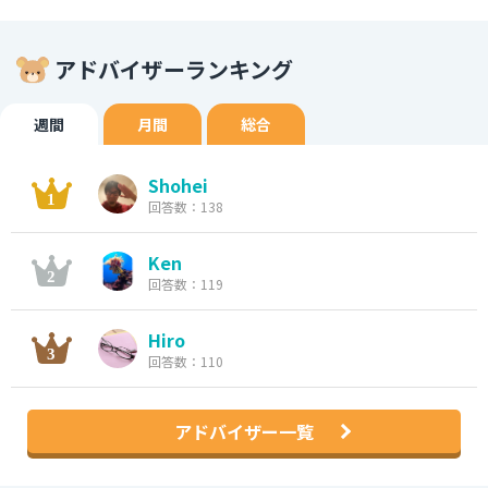
アドバイザーランキング
週間
月間
総合
Shohei
回答数：138
Ken
回答数：119
Hiro
回答数：110
アドバイザー一覧