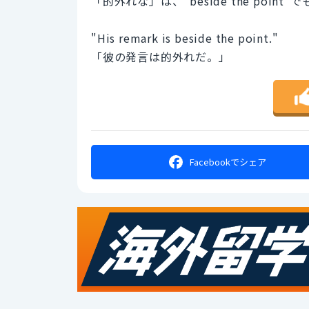
「的外れな」は、”beside the point
"His remark is beside the point."
「彼の発言は的外れだ。」
Facebookで
シェア