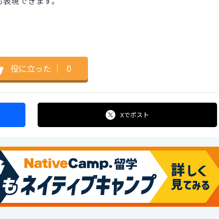
"でも表現できます。
役に立った
｜
0
Xで
ポスト