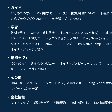
ガイド
はじめての方へ
ご利用方法
レッスン回数無制限について
料金に
対応ブラウザダウンロード
英会話アプリについて
学習
教材を見る
コース・教材診断
オンラインストア (教材購入)
Call
TOEIC®L&R TEST対策
レッスン環境チェック
Daily News (デイ
AIスピーキングテスト
AI発音トレーニング
Hey! Native Camp
ネ
ネイティブキャンプ留学
講師を探す
ランキング
みんなのレビュー
ネイティブスピーカーについて
カ
キャラクター先生について
その他
特典・キャンペーン
アンケート結果 / 会員様の声
Going Global
サポートセンター
会社情報
サイトマップ
運営会社
利用規約
特定商取引法
個人情報取扱