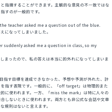
rkだ」と指摘することができます。主観的な意見の不一致ではな
を指すのが一般的です。
 the teacher asked me a question out of the blue.
答えになってしまいました。
er suddenly asked me a question in class, so my
てしまったので、私の答えは本当に的外れになってしまいま
rk"はどちらも目指す目標を達成できなかった、予想や予測が外れた、計
す表現です。一般的に、「off target」は物理的また
使われます。一方、「miss the mark」は特に人々の
適合しないときに使われます。両方とも非公式な会話や文章
密な規則はないと言えます。