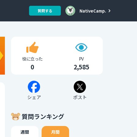
NativeCamp.
質問する
役に立った
PV
0
2,585
シェア
ポスト
質問ランキング
週間
月間