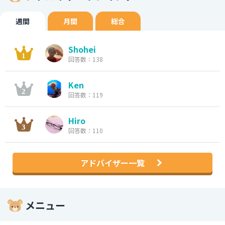
週間
月間
総合
Shohei
回答数：138
Ken
回答数：119
Hiro
回答数：110
アドバイザー一覧
メニュー