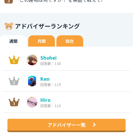
アドバイザーランキング
週間
月間
総合
Shohei
回答数：138
Ken
回答数：119
Hiro
回答数：110
アドバイザー一覧