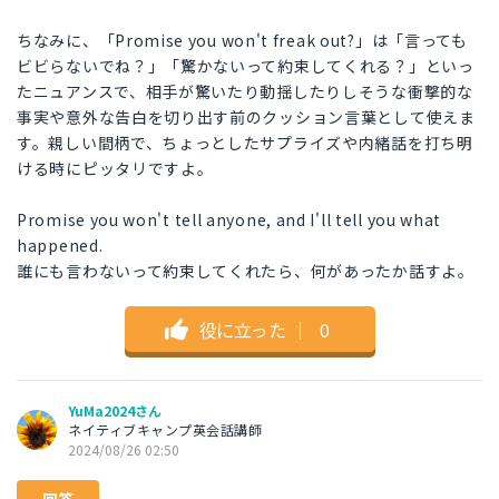
ちなみに、「Promise you won't freak out?」は「言っても
ビビらないでね？」「驚かないって約束してくれる？」といっ
たニュアンスで、相手が驚いたり動揺したりしそうな衝撃的な
事実や意外な告白を切り出す前のクッション言葉として使えま
す。親しい間柄で、ちょっとしたサプライズや内緒話を打ち明
ける時にピッタリですよ。
Promise you won't tell anyone, and I'll tell you what
happened.
誰にも言わないって約束してくれたら、何があったか話すよ。
役に立った
｜
0
YuMa2024さん
ネイティブキャンプ英会話講師
2024/08/26 02:50