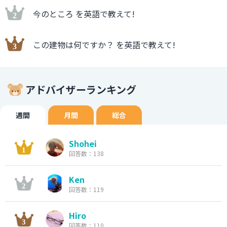
今のところ を英語で教えて!
この建物は何ですか？ を英語で教えて!
アドバイザーランキング
週間
月間
総合
Shohei
回答数：138
Ken
回答数：119
Hiro
回答数：110