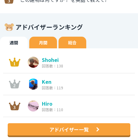
アドバイザーランキング
週間
月間
総合
Shohei
回答数：138
Ken
回答数：119
Hiro
回答数：110
アドバイザー一覧