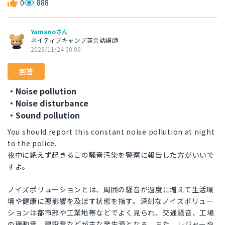
0
888
Yamanoさん
ネイティブキャンプ英会話講師
2023/11/24 00:00
回答
・Noise pollution
・Noise disturbance
・Sound pollution
You should report this constant noise pollution at night
to the police.
夜中に絶えず起きるこの騒音汚染を警察に報告した方がいいで
すよ。
ノイズポリューションとは、周囲の騒音が過度に増えて生活環
境や健康に悪影響を及ぼす状態を指す。深刻なノイズポリュー
ションは都市部や工業地帯などでよく見られ、交通騒音、工場
の稼動音、建設音などが主な発生源となる。また、レジャーや