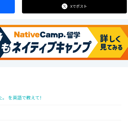
Xで
ポスト
。 を英語で教えて!