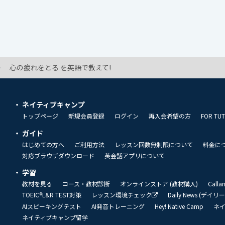
心の疲れをとる を英語で教えて!
ネイティブキャンプ
トップページ
新規会員登録
ログイン
再入会希望の方
FOR TU
ガイド
はじめての方へ
ご利用方法
レッスン回数無制限について
料金に
対応ブラウザダウンロード
英会話アプリについて
学習
教材を見る
コース・教材診断
オンラインストア (教材購入)
Call
TOEIC®L&R TEST対策
レッスン環境チェック
Daily News (デイ
AIスピーキングテスト
AI発音トレーニング
Hey! Native Camp
ネ
ネイティブキャンプ留学