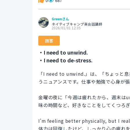
0
687
Greenさん
ネイティブキャンプ英会話講師
2026/01/01 12:35
回答
・I need to unwind.
・I need to de-stress.
「I need to unwind.」は、「
うニュアンスです。仕事や勉強で心身が
金曜の夜に「今週は疲れたから、週末はu
味の時間など、好きなことをしてくつろ
I'm feeling better physically, but I re
体力は回復したけど、しっかり心の疲れ