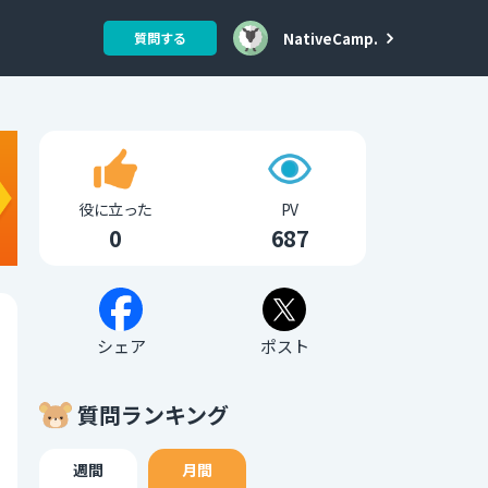
NativeCamp.
質問する
役に立った
PV
0
687
シェア
ポスト
質問ランキング
週間
月間