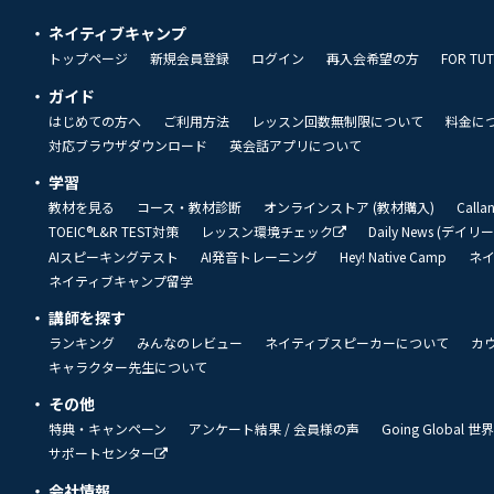
ネイティブキャンプ
トップページ
新規会員登録
ログイン
再入会希望の方
FOR TU
ガイド
はじめての方へ
ご利用方法
レッスン回数無制限について
料金に
対応ブラウザダウンロード
英会話アプリについて
学習
教材を見る
コース・教材診断
オンラインストア (教材購入)
Call
TOEIC®L&R TEST対策
レッスン環境チェック
Daily News (デイ
AIスピーキングテスト
AI発音トレーニング
Hey! Native Camp
ネ
ネイティブキャンプ留学
講師を探す
ランキング
みんなのレビュー
ネイティブスピーカーについて
カ
キャラクター先生について
その他
特典・キャンペーン
アンケート結果 / 会員様の声
Going Global
サポートセンター
会社情報