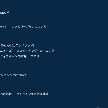
TORS
ついて
ファミリープランについて
an Method (カランメソッド)
リーニュース)
AIスピーキングトレーニング
イティブキャンプ広場
ブログ
ウンセリングについて
 世界への挑戦
オンライン英会話体験談