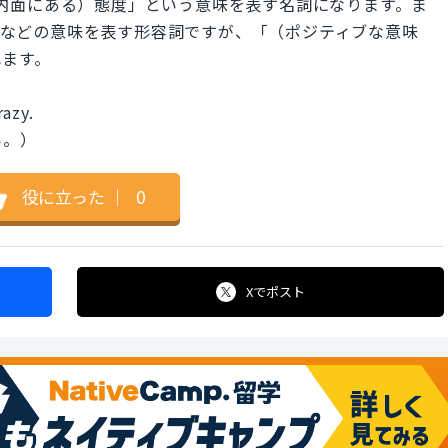
な「（内面にある）態度」という意味を表す名詞になります。ま
い」などの意味を表す形容詞ですが、「（ポジティブな意味
れます。
razy.
い。）
役に立った
｜
0
Xで
ポスト