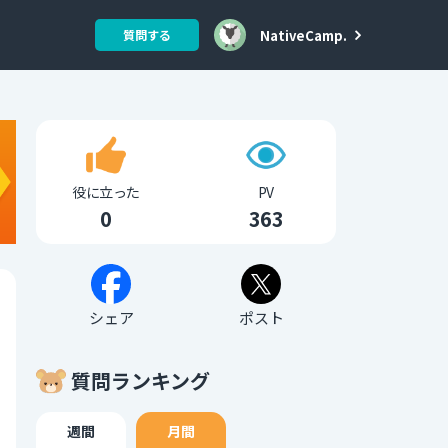
NativeCamp.
質問する
役に立った
PV
0
363
シェア
ポスト
質問ランキング
週間
月間