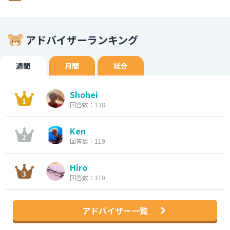
アドバイザーランキング
週間
月間
総合
Shohei
回答数：138
Ken
回答数：119
Hiro
回答数：110
アドバイザー一覧