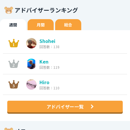
アドバイザーランキング
週間
月間
総合
Shohei
回答数：138
Ken
回答数：119
Hiro
回答数：110
アドバイザー一覧