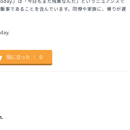
 again today.」は「今日もまた残業なんだ」というニュアンスで
茶飯事であることを含んでいます。同僚や家族に、帰りが遅
。
oday.
役に立った
｜
0
n.