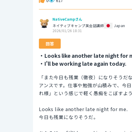
0
617
NativeCampさん
ネイティブキャンプ英会話講師
Japan
2026/01/26 18:31
回答
・Looks like another late night for 
・I'll be working late again today.
「また今日も残業（徹夜）になりそうだ
アンスです。仕事や勉強が山積みで、今
れ様」という感じで軽く愚痴をこぼすよ
Looks like another late night for me.
今日も残業になりそうだ。