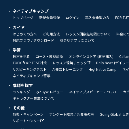
ネイティブキャンプ
トップページ
新規会員登録
ログイン
再入会希望の方
FOR TU
ガイド
はじめての方へ
ご利用方法
レッスン回数無制限について
料金に
対応ブラウザダウンロード
英会話アプリについて
学習
教材を見る
コース・教材診断
オンラインストア (教材購入)
Call
TOEIC®L&R TEST対策
レッスン環境チェック
Daily News (デイ
AIスピーキングテスト
AI発音トレーニング
Hey! Native Camp
ネ
ネイティブキャンプ留学
講師を探す
ランキング
みんなのレビュー
ネイティブスピーカーについて
カ
キャラクター先生について
その他
特典・キャンペーン
アンケート結果 / 会員様の声
Going Global
サポートセンター