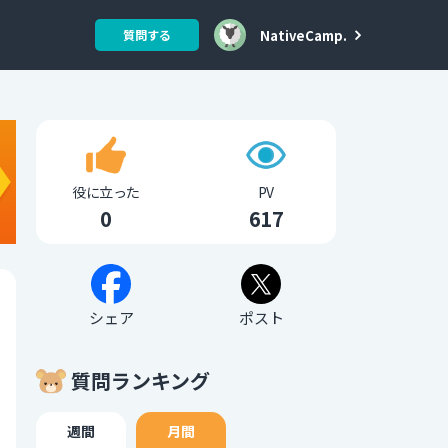
NativeCamp.
質問する
役に立った
PV
0
617
シェア
ポスト
質問ランキング
週間
月間