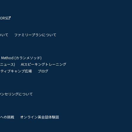
TORS
ついて
ファミリープランについて
an Method (カランメソッド)
リーニュース)
AIスピーキングトレーニング
イティブキャンプ広場
ブログ
ウンセリングについて
 世界への挑戦
オンライン英会話体験談