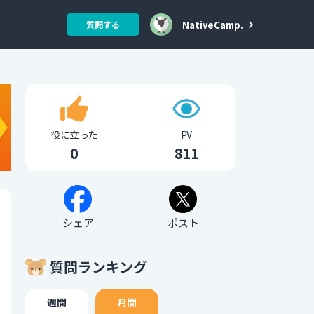
NativeCamp.
質問する
役に立った
PV
0
811
シェア
ポスト
質問ランキング
週間
月間