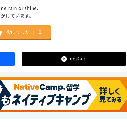
me rain or shine.
心がけています。
役に立った
｜
0
Xで
ポスト