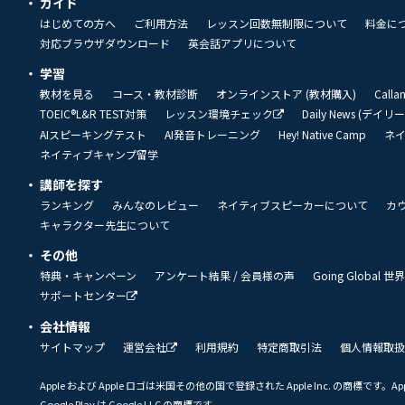
ガイド
はじめての方へ
ご利用方法
レッスン回数無制限について
料金に
対応ブラウザダウンロード
英会話アプリについて
学習
教材を見る
コース・教材診断
オンラインストア (教材購入)
Call
TOEIC®L&R TEST対策
レッスン環境チェック
Daily News (デイ
AIスピーキングテスト
AI発音トレーニング
Hey! Native Camp
ネ
ネイティブキャンプ留学
講師を探す
ランキング
みんなのレビュー
ネイティブスピーカーについて
カ
キャラクター先生について
その他
特典・キャンペーン
アンケート結果 / 会員様の声
Going Global
サポートセンター
会社情報
サイトマップ
運営会社
利用規約
特定商取引法
個人情報取扱
Apple および Apple ロゴは米国その他の国で登録された Apple Inc. の商標です。App 
Google Play は Google LLC の商標です。