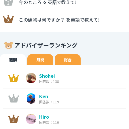
今のところ を英語で教えて!
この建物は何ですか？ を英語で教えて!
アドバイザーランキング
週間
月間
総合
Shohei
回答数：138
Ken
回答数：119
Hiro
回答数：110