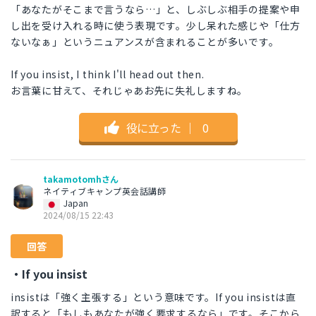
「あなたがそこまで言うなら…」と、しぶしぶ相手の提案や申
し出を受け入れる時に使う表現です。少し呆れた感じや「仕方
ないなぁ」というニュアンスが含まれることが多いです。
If you insist, I think I'll head out then.
お言葉に甘えて、それじゃあお先に失礼しますね。
役に立った
｜
0
takamotomhさん
ネイティブキャンプ英会話講師
Japan
2024/08/15 22:43
回答
・If you insist
insistは「強く主張する」という意味です。If you insistは直
訳すると「もしもあなたが強く要求するなら」です。そこから