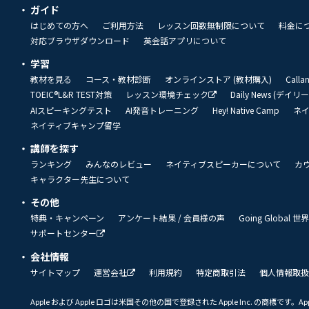
ガイド
はじめての方へ
ご利用方法
レッスン回数無制限について
料金に
対応ブラウザダウンロード
英会話アプリについて
学習
教材を見る
コース・教材診断
オンラインストア (教材購入)
Call
TOEIC®L&R TEST対策
レッスン環境チェック
Daily News (デイ
AIスピーキングテスト
AI発音トレーニング
Hey! Native Camp
ネ
ネイティブキャンプ留学
講師を探す
ランキング
みんなのレビュー
ネイティブスピーカーについて
カ
キャラクター先生について
その他
特典・キャンペーン
アンケート結果 / 会員様の声
Going Global
サポートセンター
会社情報
サイトマップ
運営会社
利用規約
特定商取引法
個人情報取扱
Apple および Apple ロゴは米国その他の国で登録された Apple Inc. の商標です。App 