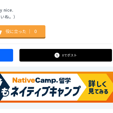
y nice.
いいね。）
役に立った
｜
0
Xで
ポスト