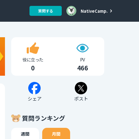
NativeCamp.
質問する
役に立った
PV
0
466
シェア
ポスト
質問ランキング
週間
月間