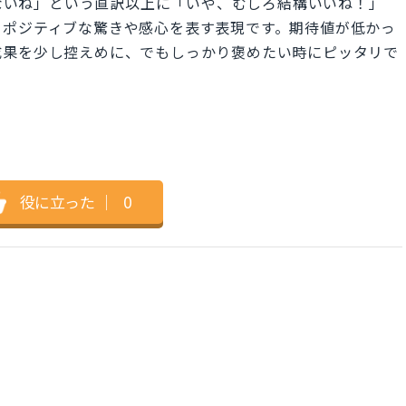
は「悪くないね」という直訳以上に「いや、むしろ結構いいね！」
うポジティブな驚きや感心を表す表現です。期待値が低かっ
成果を少し控えめに、でもしっかり褒めたい時にピッタリで
役に立った
｜
0