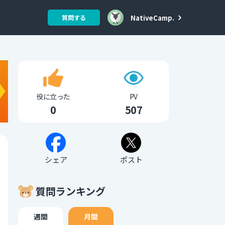
NativeCamp.
質問する
役に立った
PV
0
507
シェア
ポスト
質問ランキング
週間
月間