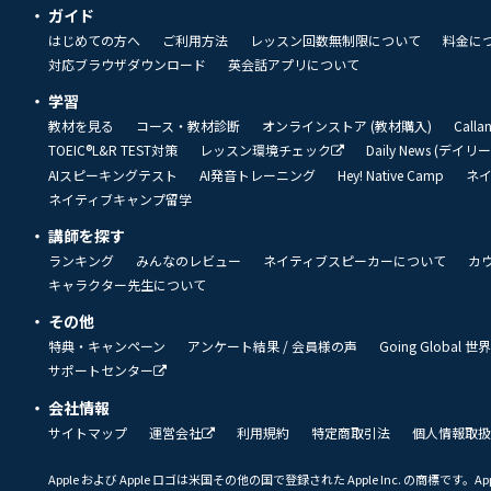
ガイド
はじめての方へ
ご利用方法
レッスン回数無制限について
料金に
対応ブラウザダウンロード
英会話アプリについて
学習
教材を見る
コース・教材診断
オンラインストア (教材購入)
Call
TOEIC®L&R TEST対策
レッスン環境チェック
Daily News (デイ
AIスピーキングテスト
AI発音トレーニング
Hey! Native Camp
ネ
ネイティブキャンプ留学
講師を探す
ランキング
みんなのレビュー
ネイティブスピーカーについて
カ
キャラクター先生について
その他
特典・キャンペーン
アンケート結果 / 会員様の声
Going Global
サポートセンター
会社情報
サイトマップ
運営会社
利用規約
特定商取引法
個人情報取扱
Apple および Apple ロゴは米国その他の国で登録された Apple Inc. の商標です。App 