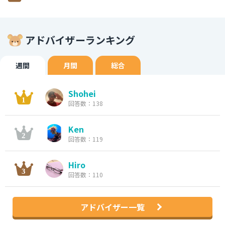
アドバイザーランキング
週間
月間
総合
Shohei
回答数：138
Ken
回答数：119
Hiro
回答数：110
アドバイザー一覧