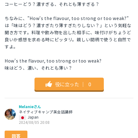
コーヒーどう？濃すぎる、それとも薄すぎる？
ちなみに、"How's the flavour, too strong or too weak?"
は「味はどう？濃すぎたり薄すぎたりしない？」という気軽な
聞き方です。料理や飲み物を出した相手に、味付けがちょうど
良いか感想を求める時にピッタリ。親しい間柄で使うと自然で
すよ。
How's the flavour, too strong or too weak?
味はどう、濃い、それとも薄い？
役に立った
｜
0
Melanieさん
ネイティブキャンプ英会話講師
Japan
2024/08/05 20:08
回答