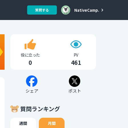
NativeCamp.
質問する
役に立った
PV
0
461
シェア
ポスト
質問ランキング
週間
月間