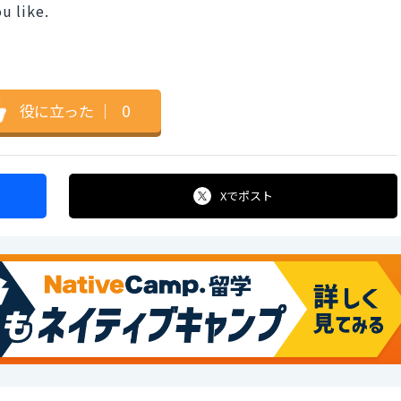
ou like.
役に立った
｜
0
Xで
ポスト