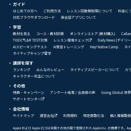
ガイド
はじめての方へ
ご利用方法
レッスン回数無制限について
料金に
対応ブラウザダウンロード
英会話アプリについて
学習
教材を見る
コース・教材診断
オンラインストア (教材購入)
Call
TOEIC®L&R TEST対策
レッスン環境チェック
Daily News (デイ
AIスピーキングテスト
AI発音トレーニング
Hey! Native Camp
ネ
ネイティブキャンプ留学
講師を探す
ランキング
みんなのレビュー
ネイティブスピーカーについて
カ
キャラクター先生について
その他
特典・キャンペーン
アンケート結果 / 会員様の声
Going Global
サポートセンター
会社情報
サイトマップ
運営会社
利用規約
特定商取引法
個人情報取扱
Apple および Apple ロゴは米国その他の国で登録された Apple Inc. の商標です。App 