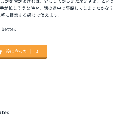
の方が都合がよければ、少ししてからまた来ますよ」という
相手が忙しそうな時や、話の途中で邪魔してしまったかな？
気軽に提案する感じで使えます。
s better.
役に立った
｜
0
ater.