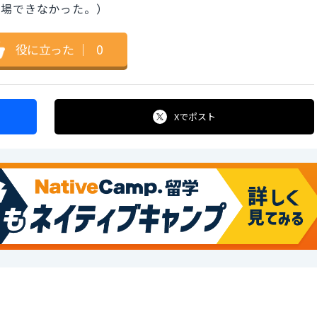
出場できなかった。）
役に立った
｜
0
Xで
ポスト