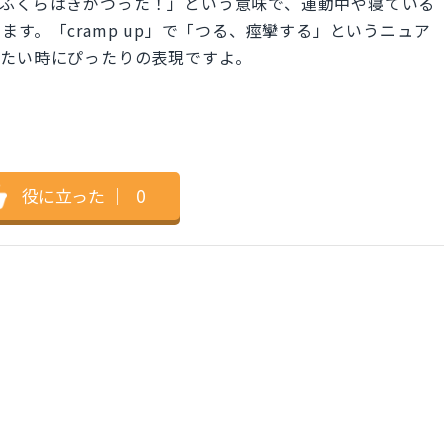
up.」は「ふくらはぎがつった！」という意味で、運動中や寝ている
す。「cramp up」で「つる、痙攣する」というニュア
えたい時にぴったりの表現ですよ。
役に立った
｜
0