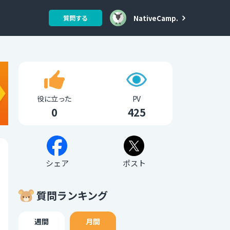
NativeCamp.
質問する
役に立った
PV
0
425
シェア
ポスト
質問ランキング
週間
月間