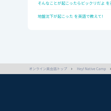
そんなことが起こったらビックリだよ を
地盤沈下が起こった を英語で教えて!
オンライン英会話トップ
Hey! Native Camp