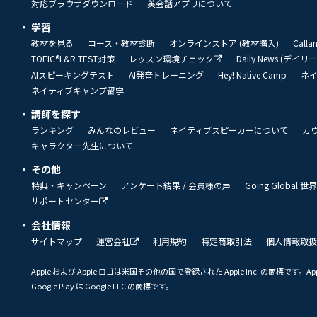
対応ブラウザダウンロード
英会話アプリについて
学習
教材を見る
コース・教材診断
オンラインストア (教材購入)
Call
TOEIC®L&R TEST対策
レッスン環境チェック
Daily News (デイ
AIスピーキングテスト
AI発音トレーニング
Hey! Native Camp
ネ
ネイティブキャンプ留学
講師を探す
ランキング
みんなのレビュー
ネイティブスピーカーについて
カ
キャラクター先生について
その他
特典・キャンペーン
アンケート結果 / 会員様の声
Going Global
サポートセンター
会社情報
サイトマップ
運営会社
利用規約
特定商取引法
個人情報取扱
Apple および Apple ロゴは米国その他の国で登録された Apple Inc. の商標です。App 
Google Play は Google LLC の商標です。