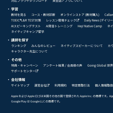
対応ブラウザダウンロード
英会話アプリについて
学習
教材を見る
コース・教材診断
オンラインストア (教材購入)
Call
TOEIC®L&R TEST対策
レッスン環境チェック
Daily News (デイ
AIスピーキングテスト
AI発音トレーニング
Hey! Native Camp
ネ
ネイティブキャンプ留学
講師を探す
ランキング
みんなのレビュー
ネイティブスピーカーについて
カ
キャラクター先生について
その他
特典・キャンペーン
アンケート結果 / 会員様の声
Going Global
サポートセンター
会社情報
サイトマップ
運営会社
利用規約
特定商取引法
個人情報取扱
Apple および Apple ロゴは米国その他の国で登録された Apple Inc. の商標です。App 
Google Play は Google LLC の商標です。