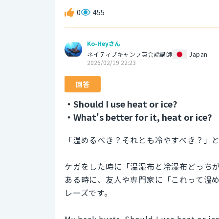
0
455
Ko-Heyさん
ネイティブキャンプ英会話講師
Japan
2026/02/19 22:23
回答
・Should I use heat or ice?
・What's better for it, heat or ice?
「温めるべき？それとも冷やすべき？」
ケガをした時に「温湿布と冷湿布どっち
ある時に、友人や専門家に「これって温
レーズです。
My back hurts. Should I use heat or ic