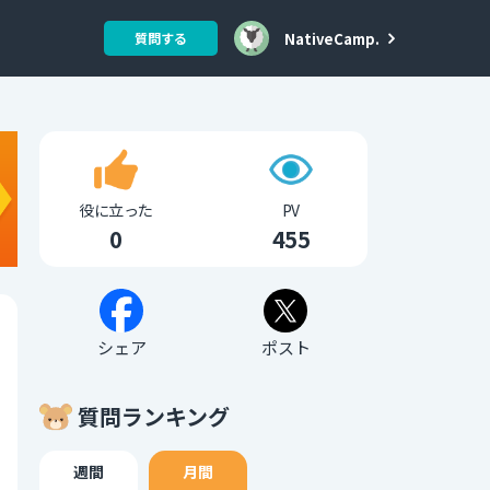
NativeCamp.
質問する
役に立った
PV
0
455
シェア
ポスト
質問ランキング
週間
月間