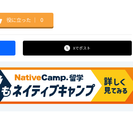
役に立った
｜
0
Xで
ポスト