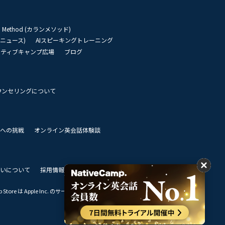
an Method (カランメソッド)
リーニュース)
AIスピーキングトレーニング
イティブキャンプ広場
ブログ
ウンセリングについて
 世界への挑戦
オンライン英会話体験談
いについて
採用情報
私達のビジョン
Store は Apple Inc. のサービスマークです。